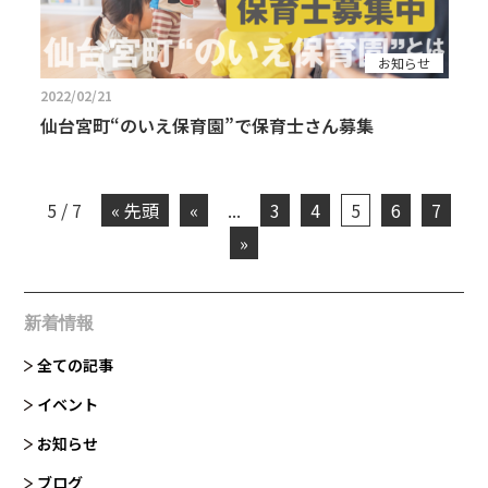
お知らせ
2022/02/21
仙台宮町“のいえ保育園”で保育士さん募集
5 / 7
« 先頭
«
...
3
4
5
6
7
»
新着情報
全ての記事
イベント
お知らせ
ブログ