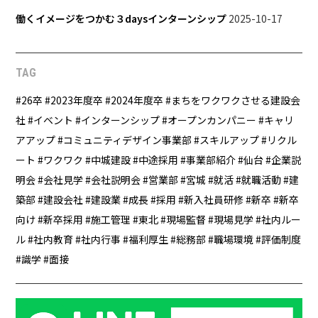
働くイメージをつかむ３daysインターンシップ
2025-10-17
TAG
26卒
2023年度卒
2024年度卒
まちをワクワクさせる建設会
社
イベント
インターンシップ
オープンカンパニー
キャリ
アアップ
コミュニティデザイン事業部
スキルアップ
リクル
ート
ワクワク
中城建設
中途採用
事業部紹介
仙台
企業説
明会
会社見学
会社説明会
営業部
宮城
就活
就職活動
建
築部
建設会社
建設業
成長
採用
新入社員研修
新卒
新卒
向け
新卒採用
施工管理
東北
現場監督
現場見学
社内ルー
ル
社内教育
社内行事
福利厚生
総務部
職場環境
評価制度
識学
面接