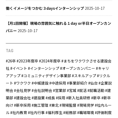
働くイメージをつかむ３daysインターンシップ
2025-10-17
【月1回開催】現場の雰囲気に触れる１day or半日オープンカン
パニー
2025-10-17
TAG
26卒
2023年度卒
2024年度卒
まちをワクワクさせる建設会
社
イベント
インターンシップ
オープンカンパニー
キャリ
アアップ
コミュニティデザイン事業部
スキルアップ
リクル
ート
ワクワク
中城建設
中途採用
事業部紹介
仙台
企業説
明会
会社見学
会社説明会
営業部
宮城
就活
就職活動
建
築部
建設会社
建設業
成長
採用
新入社員研修
新卒
新卒
向け
新卒採用
施工管理
東北
現場監督
現場見学
社内ルー
ル
社内教育
社内行事
福利厚生
総務部
職場環境
評価制度