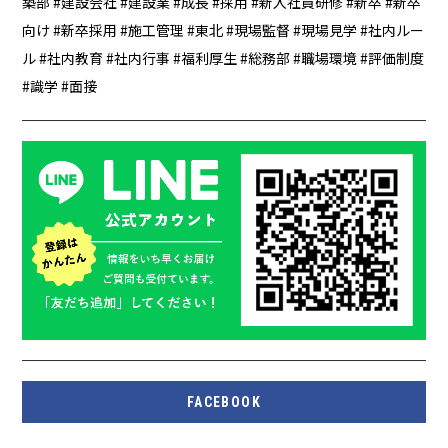
築部
建設会社
建設業
成長
採用
新入社員研修
新卒
新卒
向け
新卒採用
施工管理
東北
現場監督
現場見学
社内ルー
ル
社内教育
社内行事
福利厚生
総務部
職場環境
評価制度
識学
面接
FACEBOOK