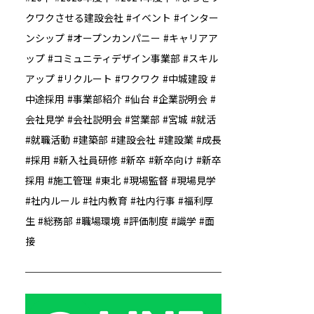
クワクさせる建設会社
イベント
インター
ンシップ
オープンカンパニー
キャリアア
ップ
コミュニティデザイン事業部
スキル
アップ
リクルート
ワクワク
中城建設
中途採用
事業部紹介
仙台
企業説明会
会社見学
会社説明会
営業部
宮城
就活
就職活動
建築部
建設会社
建設業
成長
採用
新入社員研修
新卒
新卒向け
新卒
採用
施工管理
東北
現場監督
現場見学
社内ルール
社内教育
社内行事
福利厚
生
総務部
職場環境
評価制度
識学
面
接