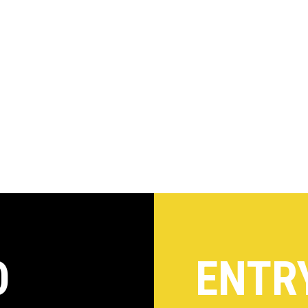
O
ENTR