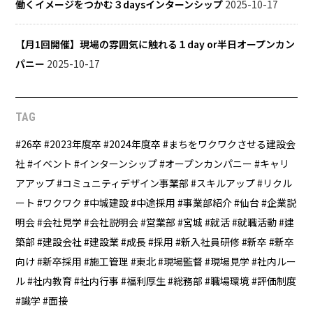
働くイメージをつかむ３daysインターンシップ
2025-10-17
【月1回開催】現場の雰囲気に触れる１day or半日オープンカン
パニー
2025-10-17
TAG
26卒
2023年度卒
2024年度卒
まちをワクワクさせる建設会
社
イベント
インターンシップ
オープンカンパニー
キャリ
アアップ
コミュニティデザイン事業部
スキルアップ
リクル
ート
ワクワク
中城建設
中途採用
事業部紹介
仙台
企業説
明会
会社見学
会社説明会
営業部
宮城
就活
就職活動
建
築部
建設会社
建設業
成長
採用
新入社員研修
新卒
新卒
向け
新卒採用
施工管理
東北
現場監督
現場見学
社内ルー
ル
社内教育
社内行事
福利厚生
総務部
職場環境
評価制度
識学
面接