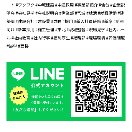
ート
ワクワク
中城建設
中途採用
事業部紹介
仙台
企業説
明会
会社見学
会社説明会
営業部
宮城
就活
就職活動
建
築部
建設会社
建設業
成長
採用
新入社員研修
新卒
新卒
向け
新卒採用
施工管理
東北
現場監督
現場見学
社内ルー
ル
社内教育
社内行事
福利厚生
総務部
職場環境
評価制度
識学
面接