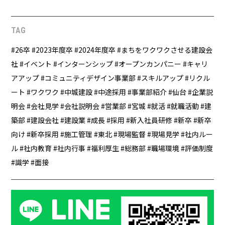
TAG
26卒
2023年度卒
2024年度卒
まちをワクワクさせる建設会
社
イベント
インターンシップ
オープンカンパニー
キャリ
アアップ
コミュニティデザイン事業部
スキルアップ
リクル
ート
ワクワク
中城建設
中途採用
事業部紹介
仙台
企業説
明会
会社見学
会社説明会
営業部
宮城
就活
就職活動
建
築部
建設会社
建設業
成長
採用
新入社員研修
新卒
新卒
向け
新卒採用
施工管理
東北
現場監督
現場見学
社内ルー
ル
社内教育
社内行事
福利厚生
総務部
職場環境
評価制度
識学
面接