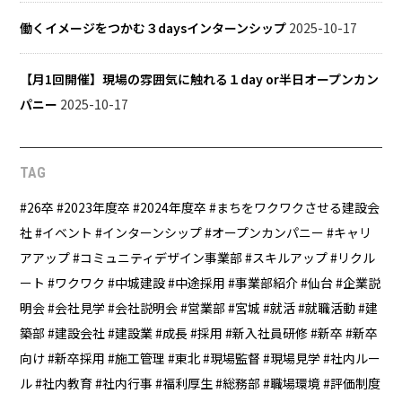
働くイメージをつかむ３daysインターンシップ
2025-10-17
【月1回開催】現場の雰囲気に触れる１day or半日オープンカン
パニー
2025-10-17
TAG
26卒
2023年度卒
2024年度卒
まちをワクワクさせる建設会
社
イベント
インターンシップ
オープンカンパニー
キャリ
アアップ
コミュニティデザイン事業部
スキルアップ
リクル
ート
ワクワク
中城建設
中途採用
事業部紹介
仙台
企業説
明会
会社見学
会社説明会
営業部
宮城
就活
就職活動
建
築部
建設会社
建設業
成長
採用
新入社員研修
新卒
新卒
向け
新卒採用
施工管理
東北
現場監督
現場見学
社内ルー
ル
社内教育
社内行事
福利厚生
総務部
職場環境
評価制度