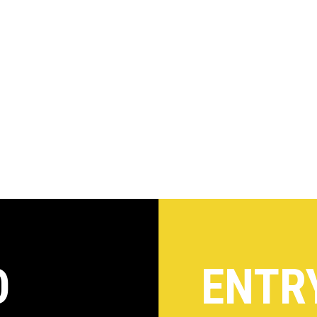
O
ENTR