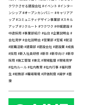
クワクさせる建設会社
イベント
インター
ンシップ
オープンカンパニー
キャリアア
ップ
コミュニティデザイン事業部
スキル
アップ
リクルート
ワクワク
中城建設
中途採用
事業部紹介
仙台
企業説明会
会社見学
会社説明会
営業部
宮城
就活
就職活動
建築部
建設会社
建設業
成長
採用
新入社員研修
新卒
新卒向け
新卒
採用
施工管理
東北
現場監督
現場見学
社内ルール
社内教育
社内行事
福利厚
生
総務部
職場環境
評価制度
識学
面
接