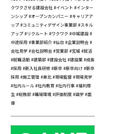
クワクさせる建設会社
イベント
インター
ンシップ
オープンカンパニー
キャリアア
ップ
コミュニティデザイン事業部
スキル
アップ
リクルート
ワクワク
中城建設
中途採用
事業部紹介
仙台
企業説明会
会社見学
会社説明会
営業部
宮城
就活
就職活動
建築部
建設会社
建設業
成長
採用
新入社員研修
新卒
新卒向け
新卒
採用
施工管理
東北
現場監督
現場見学
社内ルール
社内教育
社内行事
福利厚
生
総務部
職場環境
評価制度
識学
面
接