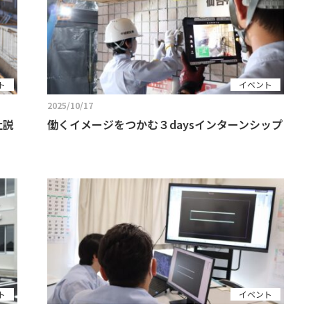
ト
イベント
2025/10/17
社説
働くイメージをつかむ３daysインターンシップ
ト
イベント