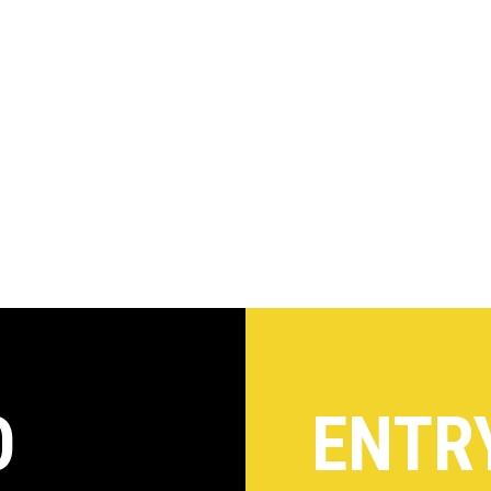
O
ENTR