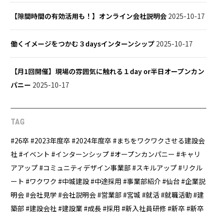
【隙間時間の有効活用も！】オンライン会社説明会
2025-10-17
働くイメージをつかむ３daysインターンシップ
2025-10-17
【月1回開催】現場の雰囲気に触れる１day or半日オープンカン
パニー
2025-10-17
TAG
26卒
2023年度卒
2024年度卒
まちをワクワクさせる建設会
社
イベント
インターンシップ
オープンカンパニー
キャリ
アアップ
コミュニティデザイン事業部
スキルアップ
リクル
ート
ワクワク
中城建設
中途採用
事業部紹介
仙台
企業説
明会
会社見学
会社説明会
営業部
宮城
就活
就職活動
建
築部
建設会社
建設業
成長
採用
新入社員研修
新卒
新卒