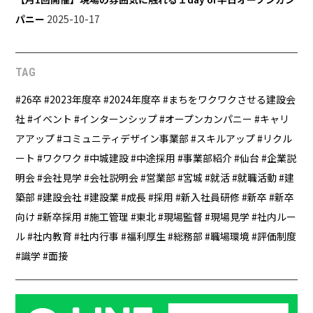
パニー
2025-10-17
TAG
26卒
2023年度卒
2024年度卒
まちをワクワクさせる建設会
社
イベント
インターンシップ
オープンカンパニー
キャリ
アアップ
コミュニティデザイン事業部
スキルアップ
リクル
ート
ワクワク
中城建設
中途採用
事業部紹介
仙台
企業説
明会
会社見学
会社説明会
営業部
宮城
就活
就職活動
建
築部
建設会社
建設業
成長
採用
新入社員研修
新卒
新卒
向け
新卒採用
施工管理
東北
現場監督
現場見学
社内ルー
ル
社内教育
社内行事
福利厚生
総務部
職場環境
評価制度
識学
面接