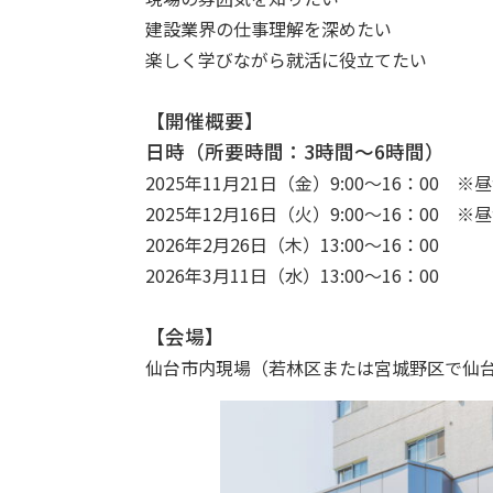
建設業界の仕事理解を深めたい
楽しく学びながら就活に役立てたい
【開催概要】
日時（所要時間：
3
時間～
6
時間）
2025
年
11
月
21
日（金）
9:00
～
16
：
00
※昼
2025
年
12
月
16
日（火）
9:00
～
16
：
00
※昼
2026
年
2
月
26
日（木）
13:00
～
16
：
00
2026
年
3
月
11
日（水）
13:00
～
16
：
00
【会場】
仙台市内現場（若林区または宮城野区で仙