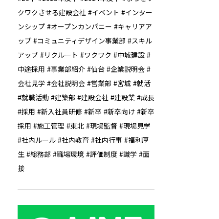
クワクさせる建設会社
イベント
インター
ンシップ
オープンカンパニー
キャリアア
ップ
コミュニティデザイン事業部
スキル
アップ
リクルート
ワクワク
中城建設
中途採用
事業部紹介
仙台
企業説明会
会社見学
会社説明会
営業部
宮城
就活
就職活動
建築部
建設会社
建設業
成長
採用
新入社員研修
新卒
新卒向け
新卒
採用
施工管理
東北
現場監督
現場見学
社内ルール
社内教育
社内行事
福利厚
生
総務部
職場環境
評価制度
識学
面
接