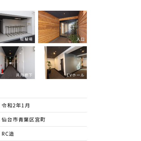
駐輪場
入口
共用廊下
EVホール
令和2年1月
仙台市青葉区宮町
RC造