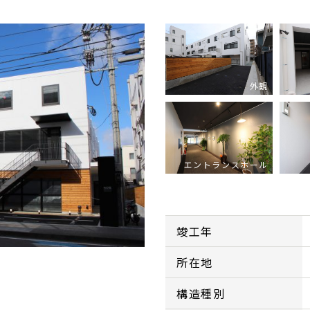
外観
エントランスホール
竣工年
所在地
構造種別