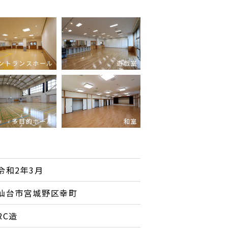
ントランスホール
遊戯室
多目的ホール
和室
令和2年3月
仙台市宮城野区幸町
RC造