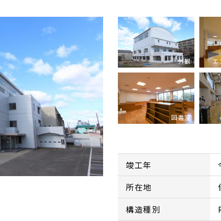
外観
エ
図書室
竣工年
所在地
構造種別