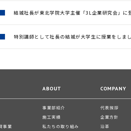
結城社長が東北学院大学主催「3L企業研究会」に
特別講師として社長の結城が大学生に授業をしま
ABOUT
COMPANY
事業部紹介
代表挨拶
施工実績
企業方針
貸事業
私たちの取り組み
沿革