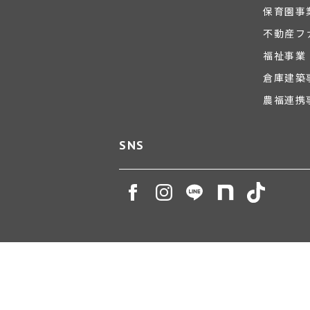
保育園事
不動産フ
福祉事業
倉庫建築
農福連携
SNS