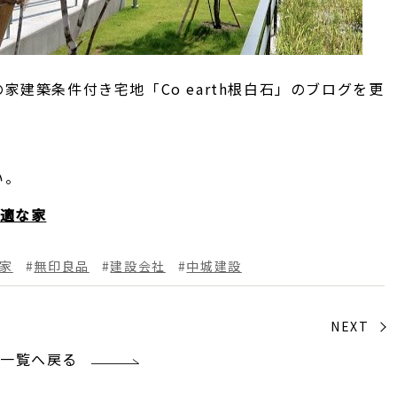
建築条件付き宅地「Co earth根白石」のブログを更
い。
快適な家
家
無印良品
建設会社
中城建設
NEXT
一覧へ戻る